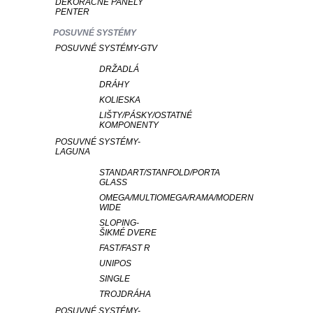
DEKORAČNÉ PANELY
PENTER
POSUVNÉ SYSTÉMY
POSUVNÉ SYSTÉMY-GTV
DRŽADLÁ
DRÁHY
KOLIESKA
LIŠTY/PÁSKY/OSTATNÉ
KOMPONENTY
POSUVNÉ SYSTÉMY-
LAGUNA
STANDART/STANFOLD/PORTA
GLASS
OMEGA/MULTIOMEGA/RAMA/MODERN
WIDE
SLOPING-
ŠIKMÉ DVERE
FAST/FAST R
UNIPOS
SINGLE
TROJDRÁHA
POSUVNÉ SYSTÉMY-