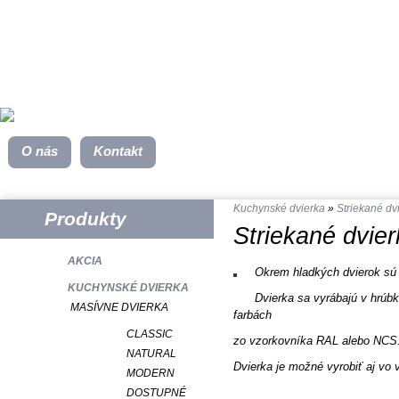
O nás
Kontakt
Kuchynské dvierka
»
Striekané dv
Produkty
Striekané dvier
AKCIA
Okrem hladkých dvierok sú v
KUCHYNSKÉ DVIERKA
Dvierka sa vyrábajú v hrúb
MASÍVNE DVIERKA
farbách
CLASSIC
zo vzorkovníka RAL alebo NCS.
NATURAL
Dvierka je možné vyrobiť aj vo 
MODERN
DOSTUPNÉ