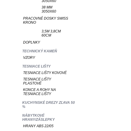
3050X60
38 MM
3050X60
PRACOVNÉ DOSKY SWISS
KRONO
3,5M 3,8CM
60CM
DOPLNKY
TECHNICKÝ KAMEŇ
VZORY
TESNIACE LIŠTY
TESNIACE LIŠTY KOVOVÉ
TESNIACE LIŠTY
PLASTOVÉ
KONCE A ROHY NA
TESNIACE LIŠTY
KUCHYNSKÉ DREZY ZĽAVA 50
%
NÁBYTKOVÉ
HRANY/ZÁSLEPKY
HRANY ABS 22/05