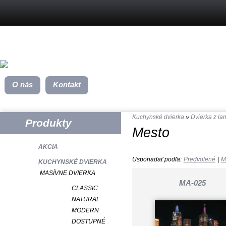
O nás
Kontakt
Kuchynské dvierka
»
Dvierka z la
Produkty
Mesto
AKCIA
Usporiadať podľa:
Predvolené
|
M
KUCHYNSKÉ DVIERKA
MASÍVNE DVIERKA
MA-025
CLASSIC
NATURAL
MODERN
DOSTUPNÉ