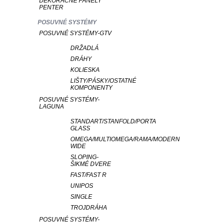
DEKORAČNÉ PANELY
PENTER
POSUVNÉ SYSTÉMY
POSUVNÉ SYSTÉMY-GTV
DRŽADLÁ
DRÁHY
KOLIESKA
LIŠTY/PÁSKY/OSTATNÉ
KOMPONENTY
POSUVNÉ SYSTÉMY-
LAGUNA
STANDART/STANFOLD/PORTA
GLASS
OMEGA/MULTIOMEGA/RAMA/MODERN
WIDE
SLOPING-
ŠIKMÉ DVERE
FAST/FAST R
UNIPOS
SINGLE
TROJDRÁHA
POSUVNÉ SYSTÉMY-