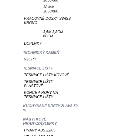
3050X60
38 MM
3050X60
PRACOVNÉ DOSKY SWISS
KRONO
3,5M 3,8CM
60CM
DOPLNKY
TECHNICKÝ KAMEŇ
VZORY
TESNIACE LIŠTY
TESNIACE LIŠTY KOVOVÉ
TESNIACE LIŠTY
PLASTOVÉ
KONCE A ROHY NA
TESNIACE LIŠTY
KUCHYNSKÉ DREZY ZĽAVA 50
%
NÁBYTKOVÉ
HRANY/ZÁSLEPKY
HRANY ABS 22/05