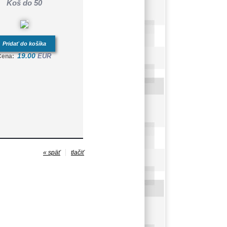
Koš do 50
Pridať do košíka
19.00
EUR
Cena:
« späť
tlačiť