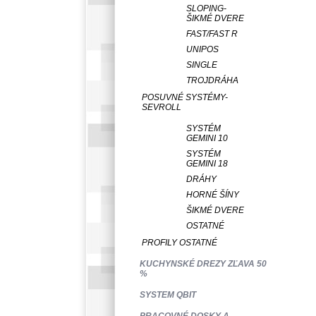
SLOPING-
ŠIKMÉ DVERE
FAST/FAST R
UNIPOS
SINGLE
TROJDRÁHA
POSUVNÉ SYSTÉMY-
SEVROLL
SYSTÉM
GEMINI 10
SYSTÉM
GEMINI 18
DRÁHY
HORNÉ ŠÍNY
ŠIKMÉ DVERE
OSTATNÉ
PROFILY OSTATNÉ
KUCHYNSKÉ DREZY ZĽAVA 50
%
SYSTEM QBIT
PRACOVNÉ DOSKY A