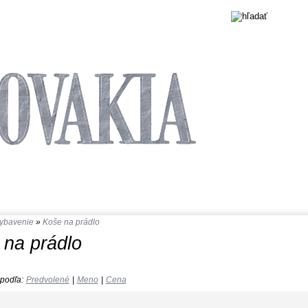
nákupný košík
Produkty v košíku:
0
vybavenie
»
Koše na prádlo
 na prádlo
podľa:
Predvolené
|
Meno
|
Cena