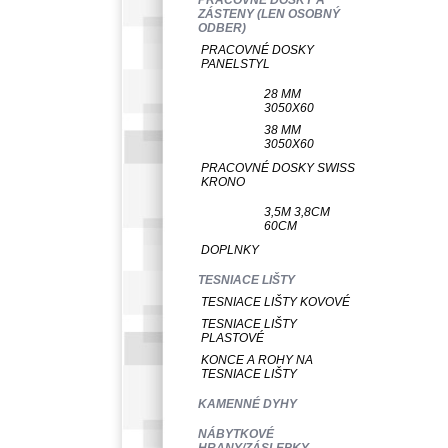
ZÁSTENY (LEN OSOBNÝ
ODBER)
PRACOVNÉ DOSKY
PANELSTYL
28 MM
3050X60
38 MM
3050X60
PRACOVNÉ DOSKY SWISS
KRONO
3,5M 3,8CM
60CM
DOPLNKY
TESNIACE LIŠTY
TESNIACE LIŠTY KOVOVÉ
TESNIACE LIŠTY
PLASTOVÉ
KONCE A ROHY NA
TESNIACE LIŠTY
KAMENNÉ DYHY
NÁBYTKOVÉ
HRANY/ZÁSLEPKY