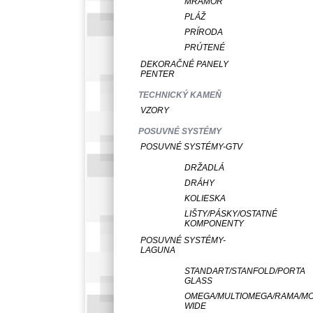
MRAMOR
PLÁŽ
PRÍRODA
PRÚTENÉ
DEKORAČNÉ PANELY
PENTER
TECHNICKÝ KAMEŇ
VZORY
POSUVNÉ SYSTÉMY
POSUVNÉ SYSTÉMY-GTV
DRŽADLÁ
DRÁHY
KOLIESKA
LIŠTY/PÁSKY/OSTATNÉ
KOMPONENTY
POSUVNÉ SYSTÉMY-
LAGUNA
STANDART/STANFOLD/PORTA
GLASS
OMEGA/MULTIOMEGA/RAMA/M
WIDE