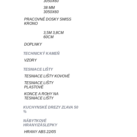
3050X60
38 MM
3050X60
PRACOVNÉ DOSKY SWISS
KRONO
3,5M 3,8CM
60CM
DOPLNKY
TECHNICKÝ KAMEŇ
VZORY
TESNIACE LIŠTY
TESNIACE LIŠTY KOVOVÉ
TESNIACE LIŠTY
PLASTOVÉ
KONCE A ROHY NA
TESNIACE LIŠTY
KUCHYNSKÉ DREZY ZĽAVA 50
%
NÁBYTKOVÉ
HRANY/ZÁSLEPKY
HRANY ABS 22/05