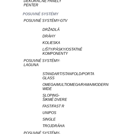
DEKORAČNÉ PANELY
PENTER
POSUVNÉ SYSTÉMY
POSUVNÉ SYSTÉMY-GTV
DRŽADLÁ
DRÁHY
KOLIESKA
LIŠTY/PÁSKY/OSTATNÉ
KOMPONENTY
POSUVNÉ SYSTÉMY-
LAGUNA
STANDART/STANFOLD/PORTA
GLASS
OMEGA/MULTIOMEGA/RAMA/MODERN
WIDE
SLOPING-
ŠIKMÉ DVERE
FAST/FAST R
UNIPOS
SINGLE
TROJDRÁHA
POSUVNÉ SYSTÉMY-