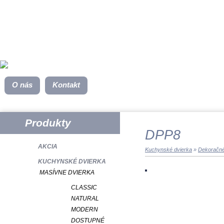
O nás
Kontakt
Produkty
DPP8
AKCIA
Kuchynské dvierka
»
Dekoračné
KUCHYNSKÉ DVIERKA
MASÍVNE DVIERKA
CLASSIC
NATURAL
MODERN
DOSTUPNÉ