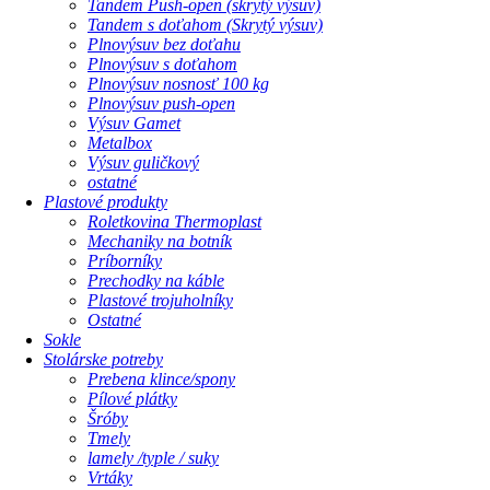
Tandem Push-open (skrytý výsuv)
Tandem s doťahom (Skrytý výsuv)
Plnovýsuv bez doťahu
Plnovýsuv s doťahom
Plnovýsuv nosnosť 100 kg
Plnovýsuv push-open
Výsuv Gamet
Metalbox
Výsuv guličkový
ostatné
Plastové produkty
Roletkovina Thermoplast
Mechaniky na botník
Príborníky
Prechodky na káble
Plastové trojuholníky
Ostatné
Sokle
Stolárske potreby
Prebena klince/spony
Pílové plátky
Šróby
Tmely
lamely /typle / suky
Vrtáky