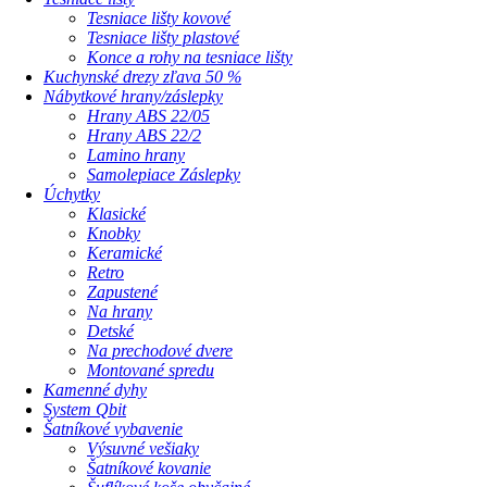
Tesniace lišty kovové
Tesniace lišty plastové
Konce a rohy na tesniace lišty
Kuchynské drezy zľava 50 %
Nábytkové hrany/záslepky
Hrany ABS 22/05
Hrany ABS 22/2
Lamino hrany
Samolepiace Záslepky
Úchytky
Klasické
Knobky
Keramické
Retro
Zapustené
Na hrany
Detské
Na prechodové dvere
Montované spredu
Kamenné dyhy
System Qbit
Šatníkové vybavenie
Výsuvné vešiaky
Šatníkové kovanie