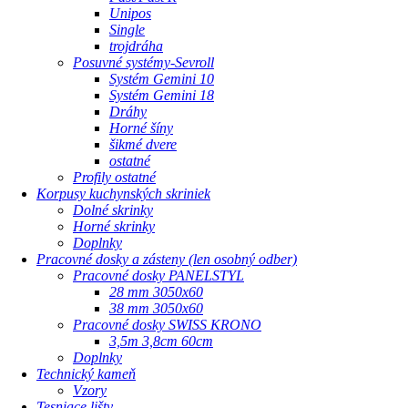
Unipos
Single
trojdráha
Posuvné systémy-Sevroll
Systém Gemini 10
Systém Gemini 18
Dráhy
Horné šíny
šikmé dvere
ostatné
Profily ostatné
Korpusy kuchynských skriniek
Dolné skrinky
Horné skrinky
Doplnky
Pracovné dosky a zásteny (len osobný odber)
Pracovné dosky PANELSTYL
28 mm 3050x60
38 mm 3050x60
Pracovné dosky SWISS KRONO
3,5m 3,8cm 60cm
Doplnky
Technický kameň
Vzory
Tesniace lišty