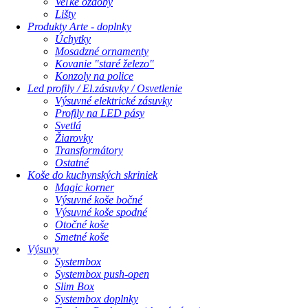
Veľké ozdoby
Lišty
Produkty Arte - doplnky
Úchytky
Mosadzné ornamenty
Kovanie "staré železo"
Konzoly na police
Led profily / El.zásuvky / Osvetlenie
Výsuvné elektrické zásuvky
Profily na LED pásy
Svetlá
Žiarovky
Transformátory
Ostatné
Koše do kuchynských skriniek
Magic korner
Výsuvné koše bočné
Výsuvné koše spodné
Otočné koše
Smetné koše
Výsuvy
Systembox
Systembox push-open
Slim Box
Systembox doplnky