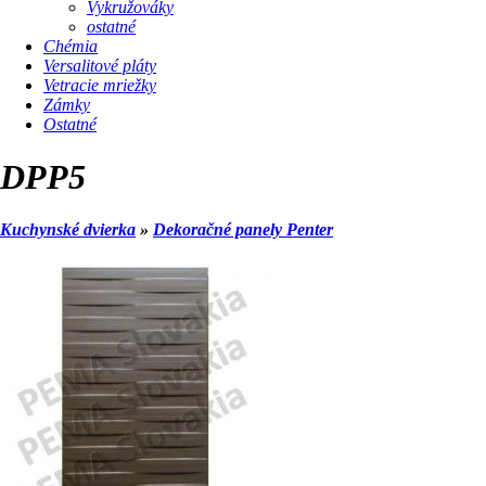
Vykružováky
ostatné
Chémia
Versalitové pláty
Vetracie mriežky
Zámky
Ostatné
DPP5
Kuchynské dvierka
»
Dekoračné panely Penter