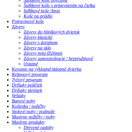
Šuflíkové koše obyčajné
Šuflíkové koše s pripevnením na čielka
šuflíkové koše Amix
Koše na prádlo
Potravinové koše
Závesy
Závesy do hliníkových dvierok
Závesy klasické
Závesy s doťahom
Závesy na sklo
Závesy mini Ø26mm
Závesy samootváracie / bezpružinové
Ostatné
Kovanie na výklopné/sklopné dvierka
Relingový program
Tyčový program
Držiaky poličiek
Držiaky skriniek
Vešiaky
Barové nohy
Kolieska / nožičky
Stolové nohy / podnože
Masívne nožičky / nohy
Masívne produkty
Drevené ozdoby