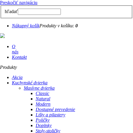
Preskočiť navigáciu
hľadať
Nákupný košík
Produkty v košíku:
0
O
nás
Kontakt
Produkty
Akcia
Kuchynské dvierka
Masívne dvierka
Classic
Natural
Modern
Dostupné prevedenie
Lišty a pilastery
Poličky
Doplnky
Stoly-stoličky