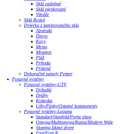
Sklá ozdobné
Sklá pieskované
Vitráže
Sklá Restol
Dvierka z laminovaného skla
Abstrakt
Drevo
Kovy
Mesto
Mramor
Pláž
Príroda
Prútené
Dekoračné panely Penter
Posuvné systémy
Posuvné systémy-GTV
Držadlá
Dráhy
Kolieska
Lišty/Pásky/Ostatné komponenty
Posuvné systémy-Laguna
Standart/Stanfold/Porta glass
Omega/Multiomega/Rama/Modern Wide
Sloping-šikmé dvere
Fast/Fast R