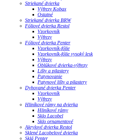
Striekané dvierka
Výfrezy Kobax
Ostatné
Striekané dvierka BRW
Fóliové dvierka Restol
Vzorkovník
Výfrezy
Fóliové dvierka Penter
Vzorkovník-fólie
Vzorkovník-fólie vysoký lesk
Výfrezy
Oblúkové dvierka-výfrezy
Lišty a pilastery
Patynovanie
Patynové lišty a pilastery
Dyhované dvierka Penter
Vzorkovník
Výfrezy
Hliníkové rámy na dvierka
Hliníkové rámy
Sklo Lacobel
Sklo ornamentové
Akrylové dvierka Restol
Sklené Lacobelové dvierka
Sklá Penter